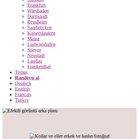
Frankfurt
Wiesbaden
Darmstadt
Bensheim
Saarbrücken
Kaiserslautern
Mainz
Ludwigshafen
Speyer
Neustadt
Landau
Frankenthal
Temas
Randevu al
Deutsch
English
Français
Türkçe