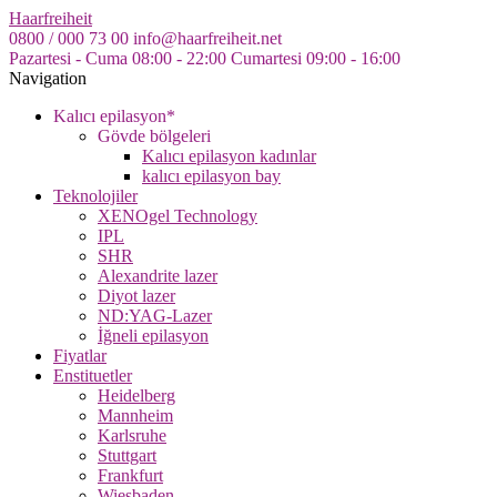
Skip
Haarfreiheit
to
0800 / 000 73 00
info@haarfreiheit.net
the
Pazartesi - Cuma 08:00 - 22:00
Cumartesi 09:00 - 16:00
content
Navigation
Kalıcı epilasyon*
Gövde bölgeleri
Kalıcı epilasyon kadınlar
kalıcı epilasyon bay
Teknolojiler
XENOgel Technology
IPL
SHR
Alexandrite lazer
Diyot lazer
ND:YAG-Lazer
İğneli epilasyon
Fiyatlar
Enstituetler
Heidelberg
Mannheim
Karlsruhe
Stuttgart
Frankfurt
Wiesbaden