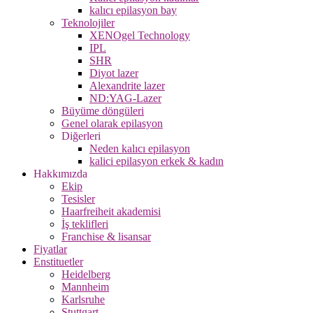
kalıcı epilasyon bay
Teknolojiler
XENOgel Technology
IPL
SHR
Diyot lazer
Alexandrite lazer
ND:YAG-Lazer
Büyüme döngüleri
Genel olarak epilasyon
Diğerleri
Neden kalıcı epilasyon
kalici epilasyon erkek & kadın
Hakkımızda
Ekip
Tesisler
Haarfreiheit akademisi
İş teklifleri
Franchise & lisansar
Fiyatlar
Enstituetler
Heidelberg
Mannheim
Karlsruhe
Stuttgart