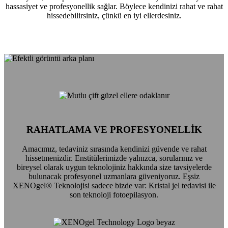
hassasiyet ve profesyonellik sağlar. Böylece kendinizi rahat ve rahat
hissedebilirsiniz, çünkü en iyi ellerdesiniz.
RAHATLAMA VE PROFESYONELLİK
Amacımız, tedaviniz sırasında kendinizi güvende ve rahat
hissetmenizdir. Enstitülerimizde yalnızca, sorularınız ve
bireysel olarak uygun teknolojiniz hakkında size tavsiyelerde
bulunacak profesyonel uzmanlara güveniyoruz. Eşsiz
XENOgel® Teknolojisi sadece bizde var: Kristal jel tedavisi ile
son teknoloji fotoepilasyon.