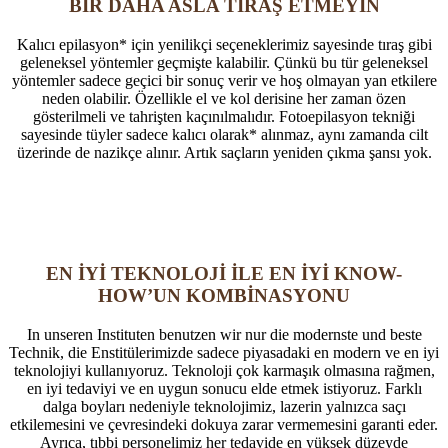
BİR DAHA ASLA TIRAŞ ETMEYİN
Kalıcı epilasyon* için yenilikçi seçeneklerimiz sayesinde tıraş gibi
geleneksel yöntemler geçmişte kalabilir. Çünkü bu tür geleneksel
yöntemler sadece geçici bir sonuç verir ve hoş olmayan yan etkilere
neden olabilir. Özellikle el ve kol derisine her zaman özen
gösterilmeli ve tahrişten kaçınılmalıdır. Fotoepilasyon tekniği
sayesinde tüyler sadece kalıcı olarak* alınmaz, aynı zamanda cilt
üzerinde de nazikçe alınır. Artık saçların yeniden çıkma şansı yok.
EN İYİ TEKNOLOJİ İLE EN İYİ KNOW-
HOW’UN KOMBİNASYONU
In unseren Instituten benutzen wir nur die modernste und beste
Technik, die Enstitülerimizde sadece piyasadaki en modern ve en iyi
teknolojiyi kullanıyoruz. Teknoloji çok karmaşık olmasına rağmen,
en iyi tedaviyi ve en uygun sonucu elde etmek istiyoruz. Farklı
dalga boyları nedeniyle teknolojimiz, lazerin yalnızca saçı
etkilemesini ve çevresindeki dokuya zarar vermemesini garanti eder.
Ayrıca, tıbbi personelimiz her tedavide en yüksek düzeyde