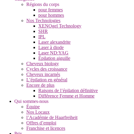
Régions du corps
pour femmes
pour hommes
Nos Technologies
XENOgel Technology
SHR
IPL
Laser alexandrite
Laser à diode
Laser ND:YAG
Épilation aiguille
Cheveux biology
Cycles des croissance
Cheveux incarnés
L’épilation en général
Encore de plus
Raisons de l’épilation définitive
Différence Femme et Homme
Qui sommes-nous
Équipe
Nos Locaux
l’Académie de Haarfreiheit
Offres d’emploi
Franchise et licences
Prix