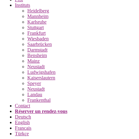
Instituts
Heidelberg
Mannheim
Karlsruhe
Stuttgart
Frankfurt
Wiesbaden
Saarbrücken
Darmstadt
Bensheim
Mainz
Neustadt
Ludwigshafen
Kaiserslautern
Speyer
Neustadt
Landau
Frankenthal
Contact
Réserver un rendez-vous
Deutsch
English
Français
Türkçe