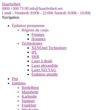
Skip
Haarfreiheit
to
0800 / 000 73 00
info@haarfreiheit.net
the
Lundi - Vendredi: 8:00h - 22:00h
Samedi: 8:00h - 16:00h
content
Navigation
Épilation permanente
Régions du corps
Femmes
Hommes
Technologies
XENOgel Technology
IPL
SHR
Laser à diode
Laser alexandrite
Laser ND:YAG
Épilation aiguille
Prix
Institutes
Heidelberg
Mannheim
Karlsruhe
Stuttgart
Frankfurt
Wiesbaden