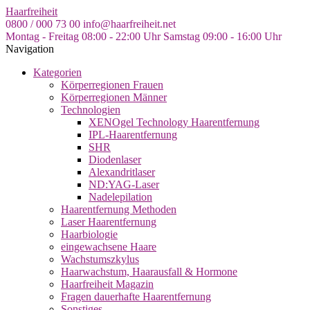
Skip
Haarfreiheit
to
0800 / 000 73 00
info@haarfreiheit.net
the
Montag - Freitag 08:00 - 22:00 Uhr
Samstag 09:00 - 16:00 Uhr
content
Navigation
Kategorien
Körperregionen Frauen
Körperregionen Männer
Technologien
XENOgel Technology Haarentfernung
IPL-Haarentfernung
SHR
Diodenlaser
Alexandritlaser
ND:YAG-Laser
Nadelepilation
Haarentfernung Methoden
Laser Haarentfernung
Haarbiologie
eingewachsene Haare
Wachstumszkylus
Haarwachstum, Haarausfall & Hormone
Haarfreiheit Magazin
Fragen dauerhafte Haarentfernung
Sonstiges