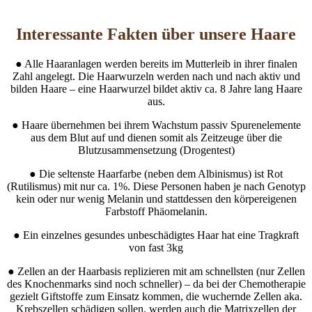
Interessante Fakten über unsere Haare
● Alle Haaranlagen werden bereits im Mutterleib in ihrer finalen
Zahl angelegt. Die Haarwurzeln werden nach und nach aktiv und
bilden Haare – eine Haarwurzel bildet aktiv ca. 8 Jahre lang Haare
aus.
● Haare übernehmen bei ihrem Wachstum passiv Spurenelemente
aus dem Blut auf und dienen somit als Zeitzeuge über die
Blutzusammensetzung (Drogentest)
● Die seltenste Haarfarbe (neben dem Albinismus) ist Rot
(Rutilismus) mit nur ca. 1%. Diese Personen haben je nach Genotyp
kein oder nur wenig Melanin und stattdessen den körpereigenen
Farbstoff Phäomelanin.
● Ein einzelnes gesundes unbeschädigtes Haar hat eine Tragkraft
von fast 3kg
● Zellen an der Haarbasis replizieren mit am schnellsten (nur Zellen
des Knochenmarks sind noch schneller) – da bei der Chemotherapie
gezielt Giftstoffe zum Einsatz kommen, die wuchernde Zellen aka.
Krebszellen schädigen sollen, werden auch die Matrixzellen der