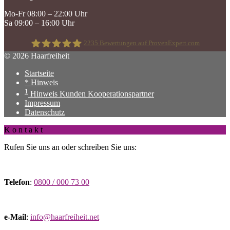
Mo-Fr 08:00 – 22:00 Uhr
Sa 09:00 – 16:00 Uhr
2235
Bewertungen auf ProvenExpert.com
© 2026 Haarfreiheit
Startseite
Haarfreiheit
* Hinweis
1
Hinweis Kunden Kooperationspartner
Impressum
Datenschutz
K o n t a k t
Rufen Sie uns an oder schreiben Sie uns:
Telefon
:
0800 / 000 73 00
e-Mail
:
info@haarfreiheit.net