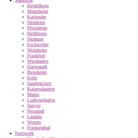
Standorte
Heidelberg
Mannheim
Karlsruhe
Sinsheim
Pforzheim
Heilbronn
Stuttgart
Eschweiler
Weinheim
Frankfurt
Wiesbaden
Darmstadt
Bensheim
Köln
Saarbrücken
Kaiserslautern
Mainz
Ludwigshafen
Speyer
Neustadt
Landau
Worms
Frankenthal
Netzwerk