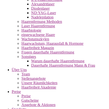
Alexandritlaser
Diodenlaser
ND:YAG-Laser
Nadelepilation
Haarentfernung Methoden
Laser Haarentfernung
Haarbiologie
eingewachsene Haare
Wachstumszkylen
Haarwachstum, Haarausfall & Hormone
Haarfreiheit Magazin
Fragen dauerhafte Haarentfernung
Sonstiges
Warum dauerhafte Haarentfernung
Dauerhafte Haarentfernung Mann & Frau
Über Uns
Team
Stellenangebote
Unsere Räumlichkeiten
Haarfreiheit Akademie
Preise
Preise
Gutscheine
Angebote & Aktionen