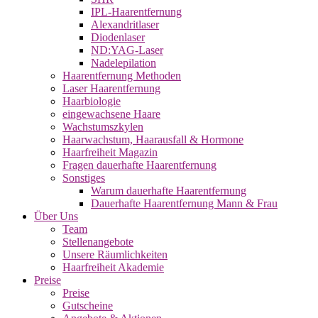
IPL-Haarentfernung
Alexandritlaser
Diodenlaser
ND:YAG-Laser
Nadelepilation
Haarentfernung Methoden
Laser Haarentfernung
Haarbiologie
eingewachsene Haare
Wachstumszkylen
Haarwachstum, Haarausfall & Hormone
Haarfreiheit Magazin
Fragen dauerhafte Haarentfernung
Sonstiges
Warum dauerhafte Haarentfernung
Dauerhafte Haarentfernung Mann & Frau
Über Uns
Team
Stellenangebote
Unsere Räumlichkeiten
Haarfreiheit Akademie
Preise
Preise
Gutscheine