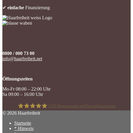
✔
einfache
Finanzierung
0800 / 000 73 00
info@haarfreiheit.net
Öffnungszeiten
Mo-Fr 08:00 – 22:00 Uhr
Sa 09:00 – 16:00 Uhr
2235
Bewertungen auf ProvenExpert.com
© 2026 Haarfreiheit
Startseite
Haarfreiheit
* Hinweis