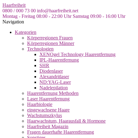
Skip
Haarfreiheit
to
0800 / 000 73 00
info@haarfreiheit.net
the
Montag - Freitag 08:00 - 22:00 Uhr
Samstag 09:00 - 16:00 Uhr
content
Navigation
Kategorien
Körperregionen Frauen
Körperregionen Männer
Technologien
XENOgel Technology Haarentfernung
IPL-Haarentfernung
SHR
Diodenlaser
Alexandritlaser
ND:YAG-Laser
Nadelepilation
Haarentfernung Methoden
Laser Haarentfernung
Haarbiologie
eingewachsene Haare
Wachstumszkylus
Haarwachstum, Haarausfall & Hormone
Haarfreiheit Magazin
Fragen dauerhafte Haarentfernung
Sonstiges