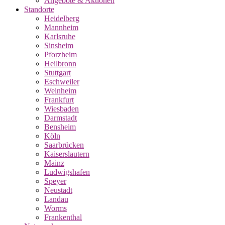
Angebote & Aktionen
Standorte
Heidelberg
Mannheim
Karlsruhe
Sinsheim
Pforzheim
Heilbronn
Stuttgart
Eschweiler
Weinheim
Frankfurt
Wiesbaden
Darmstadt
Bensheim
Köln
Saarbrücken
Kaiserslautern
Mainz
Ludwigshafen
Speyer
Neustadt
Landau
Worms
Frankenthal