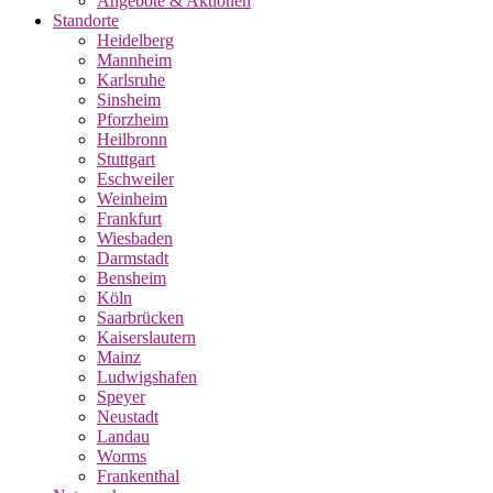
Angebote & Aktionen
Standorte
Heidelberg
Mannheim
Karlsruhe
Sinsheim
Pforzheim
Heilbronn
Stuttgart
Eschweiler
Weinheim
Frankfurt
Wiesbaden
Darmstadt
Bensheim
Köln
Saarbrücken
Kaiserslautern
Mainz
Ludwigshafen
Speyer
Neustadt
Landau
Worms
Frankenthal