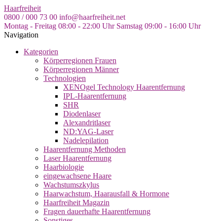
Skip
Haarfreiheit
to
0800 / 000 73 00
info@haarfreiheit.net
the
Montag - Freitag 08:00 - 22:00 Uhr
Samstag 09:00 - 16:00 Uhr
content
Navigation
Kategorien
Körperregionen Frauen
Körperregionen Männer
Technologien
XENOgel Technology Haarentfernung
IPL-Haarentfernung
SHR
Diodenlaser
Alexandritlaser
ND:YAG-Laser
Nadelepilation
Haarentfernung Methoden
Laser Haarentfernung
Haarbiologie
eingewachsene Haare
Wachstumszkylus
Haarwachstum, Haarausfall & Hormone
Haarfreiheit Magazin
Fragen dauerhafte Haarentfernung
Sonstiges