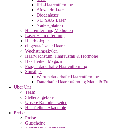
IPL-Haarentfernung
Alexandritlaser
Diodenlaser
ND:YAG-Laser
Nadelepilation
Haarentfernung Methoden
Laser Haarentfernung
Haarbiologie
eingewachsene Haare
Wachstumszkylen
Haarwachstum, Haarausfall & Hormone
Haarfreiheit Magazin
Fragen dauerhafte Haarentfernung
Sonstiges
Warum dauerhafte Haarentfernung
Dauerhafte Haarentfernung Mann & Frau
Über Uns
Team
Stellenangebote
Unsere Räumlichkeiten
Haarfreiheit Akademie
Preise
Preise
Gutscheine