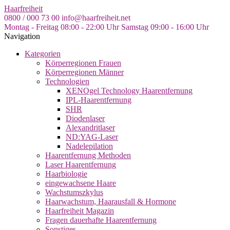
Skip
Haarfreiheit
to
0800 / 000 73 00
info@haarfreiheit.net
the
Montag - Freitag 08:00 - 22:00 Uhr
Samstag 09:00 - 16:00 Uhr
content
Navigation
Kategorien
Körperregionen Frauen
Körperregionen Männer
Technologien
XENOgel Technology Haarentfernung
IPL-Haarentfernung
SHR
Diodenlaser
Alexandritlaser
ND:YAG-Laser
Nadelepilation
Haarentfernung Methoden
Laser Haarentfernung
Haarbiologie
eingewachsene Haare
Wachstumszkylus
Haarwachstum, Haarausfall & Hormone
Haarfreiheit Magazin
Fragen dauerhafte Haarentfernung
Sonstiges