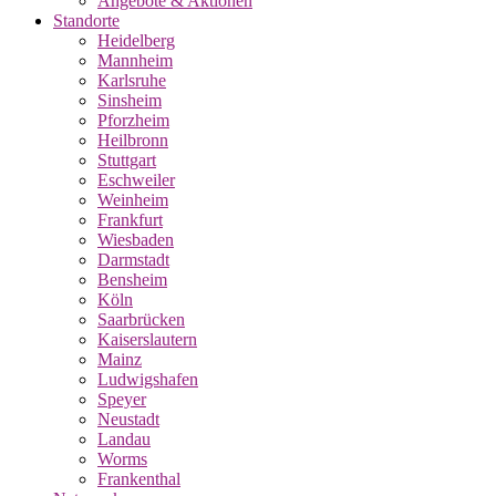
Angebote & Aktionen
Standorte
Heidelberg
Mannheim
Karlsruhe
Sinsheim
Pforzheim
Heilbronn
Stuttgart
Eschweiler
Weinheim
Frankfurt
Wiesbaden
Darmstadt
Bensheim
Köln
Saarbrücken
Kaiserslautern
Mainz
Ludwigshafen
Speyer
Neustadt
Landau
Worms
Frankenthal