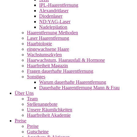
IPL-Haarentfernung
Alexandritlaser
Diodenlaser
ND:YAG-Laser
Nadelepilation
Haarentfernung Methoden
Laser Haarentfernung
Haarbiologie
eingewachsene Haare
Wachstumszkylen
Haarwachstum, Haarausfall & Hormone
Haarfreiheit Magazin
Fragen dauerhafte Haarentfernung
Sonstiges
Warum dauerhafte Haarentfernung
Dauerhafte Haarentfernung Mann & Frau
Über Uns
Team
Stellenangebote
Unsere Räumlichkeiten
Haarfreiheit Akademie
Preise
Preise
Gutscheine