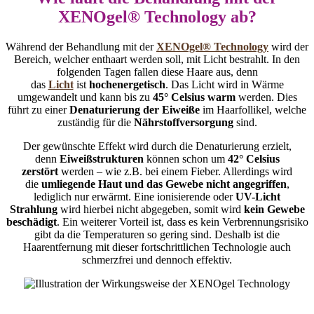
XENOgel® Technology
ab?
Während der Behandlung mit der
XENOgel® Technology
wird der
Bereich, welcher enthaart werden soll, mit Licht bestrahlt. In den
folgenden Tagen fallen diese Haare aus, denn
das
Licht
ist
hochenergetisch
. Das Licht wird in Wärme
umgewandelt und kann bis zu
45° Celsius warm
werden. Dies
führt zu einer
Denaturierung der Eiweiße
im Haarfollikel, welche
zuständig für die
Nährstoffversorgung
sind.
Der gewünschte Effekt wird durch die Denaturierung erzielt,
denn
Eiweißstrukturen
können schon um
42° Celsius
zerstört
werden – wie z.B. bei einem Fieber. Allerdings wird
die
umliegende Haut und das Gewebe nicht angegriffen
,
lediglich nur erwärmt. Eine ionisierende oder
UV-Licht
Strahlung
wird hierbei nicht abgegeben, somit wird
kein Gewebe
beschädigt
. Ein weiterer Vorteil ist, dass es kein Verbrennungsrisiko
gibt da die Temperaturen so gering sind. Deshalb ist die
Haarentfernung mit dieser fortschrittlichen Technologie auch
schmerzfrei und dennoch effektiv.