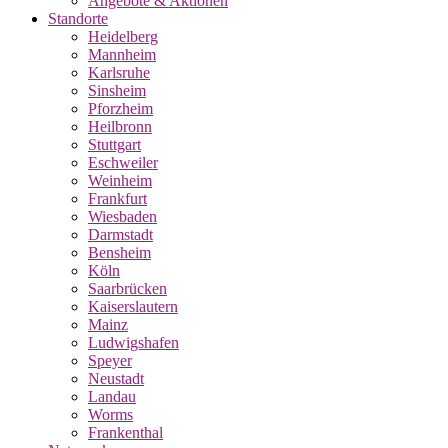
Angebote & Aktionen
Standorte
Heidelberg
Mannheim
Karlsruhe
Sinsheim
Pforzheim
Heilbronn
Stuttgart
Eschweiler
Weinheim
Frankfurt
Wiesbaden
Darmstadt
Bensheim
Köln
Saarbrücken
Kaiserslautern
Mainz
Ludwigshafen
Speyer
Neustadt
Landau
Worms
Frankenthal