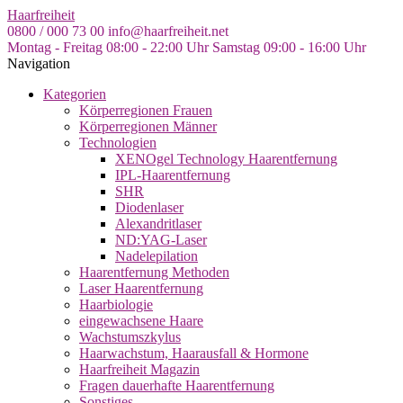
Skip
Haarfreiheit
to
0800 / 000 73 00
info@haarfreiheit.net
the
Montag - Freitag 08:00 - 22:00 Uhr
Samstag 09:00 - 16:00 Uhr
content
Navigation
Kategorien
Körperregionen Frauen
Körperregionen Männer
Technologien
XENOgel Technology Haarentfernung
IPL-Haarentfernung
SHR
Diodenlaser
Alexandritlaser
ND:YAG-Laser
Nadelepilation
Haarentfernung Methoden
Laser Haarentfernung
Haarbiologie
eingewachsene Haare
Wachstumszkylus
Haarwachstum, Haarausfall & Hormone
Haarfreiheit Magazin
Fragen dauerhafte Haarentfernung
Sonstiges