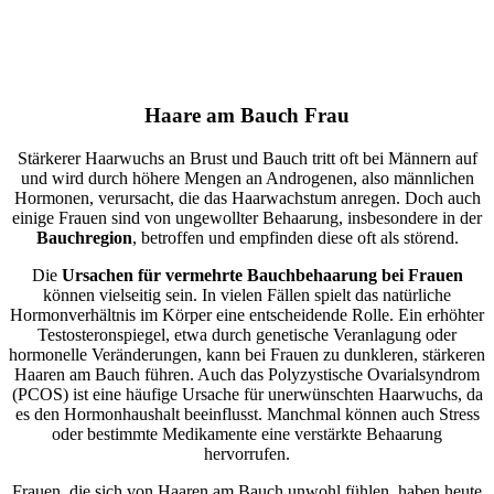
Haare am Bauch Frau
Stärkerer Haarwuchs an Brust und Bauch tritt oft bei Männern auf
und wird durch höhere Mengen an Androgenen, also männlichen
Hormonen, verursacht, die das Haarwachstum anregen. Doch auch
einige Frauen sind von ungewollter Behaarung, insbesondere in der
Bauchregion
, betroffen und empfinden diese oft als störend.
Die
Ursachen für vermehrte Bauchbehaarung bei Frauen
können vielseitig sein. In vielen Fällen spielt das natürliche
Hormonverhältnis im Körper eine entscheidende Rolle. Ein erhöhter
Testosteronspiegel, etwa durch genetische Veranlagung oder
hormonelle Veränderungen, kann bei Frauen zu dunkleren, stärkeren
Haaren am Bauch führen. Auch das Polyzystische Ovarialsyndrom
(PCOS) ist eine häufige Ursache für unerwünschten Haarwuchs, da
es den Hormonhaushalt beeinflusst. Manchmal können auch Stress
oder bestimmte Medikamente eine verstärkte Behaarung
hervorrufen.
Frauen, die sich von Haaren am Bauch unwohl fühlen, haben heute