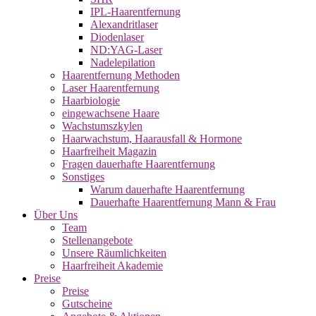
IPL-Haarentfernung
Alexandritlaser
Diodenlaser
ND:YAG-Laser
Nadelepilation
Haarentfernung Methoden
Laser Haarentfernung
Haarbiologie
eingewachsene Haare
Wachstumszkylen
Haarwachstum, Haarausfall & Hormone
Haarfreiheit Magazin
Fragen dauerhafte Haarentfernung
Sonstiges
Warum dauerhafte Haarentfernung
Dauerhafte Haarentfernung Mann & Frau
Über Uns
Team
Stellenangebote
Unsere Räumlichkeiten
Haarfreiheit Akademie
Preise
Preise
Gutscheine