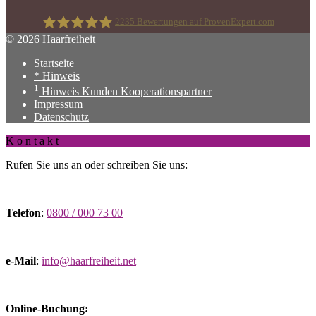
2235
Bewertungen auf ProvenExpert.com
© 2026 Haarfreiheit
Startseite
Haarfreiheit
* Hinweis
1
Hinweis Kunden Kooperationspartner
Impressum
Datenschutz
K o n t a k t
Rufen Sie uns an oder schreiben Sie uns:
Telefon
:
0800 / 000 73 00
e-Mail
:
info@haarfreiheit.net
Online-Buchung: